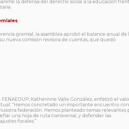
nime la defensa del derecho social a la educación fren
aria.
emiales
arencia gremial, la asamblea aprobó el balance anual de 
 su nueva comisión revisora de cuentas, que quedó
de FENAEDUP, Katherinne Valle González, enfatizó el valo
ctual:
“Hemos concretado un importante encuentro con
 nuestra federación. Hemos planteado temas relevantes 
eñar una hoja de ruta transversal, y defender las
justes fiscales.”