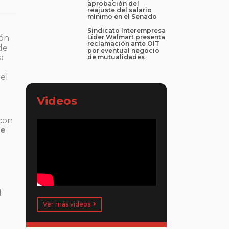
aprobación del
reajuste del salario
mínimo en el Senado
Sindicato Interempresa
ión
Líder Walmart presenta
reclamación ante OIT
de
por eventual negocio
La
de mutualidades
del
Videos
 con
le
l
Ver más videos