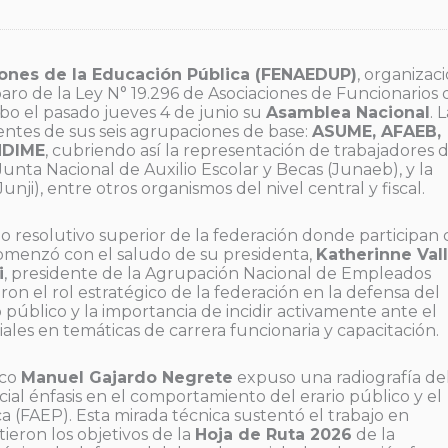
ones de la Educación Pública (FENAEDUP)
, organizac
ro de la Ley N° 19.296 de Asociaciones de Funcionarios 
abo el pasado jueves 4 de junio su
Asamblea Nacional
. 
gentes de sus seis agrupaciones de base:
ASUME, AFAEB,
NDIME
, cubriendo así la representación de trabajadores 
Junta Nacional de Auxilio Escolar y Becas (Junaeb), y la
unji), entre otros organismos del nivel central y fiscal.
o resolutivo superior de la federación donde participan
 comenzó con el saludo de su presidenta,
Katherinne Val
i
, presidente de la Agrupación Nacional de Empleados
ron el rol estratégico de la federación en la defensa del
 público y la importancia de incidir activamente ante el
riales en temáticas de carrera funcionaria y capacitación.
ico
Manuel Gajardo Negrete
expuso una radiografía de
cial énfasis en el comportamiento del erario público y el
 (FAEP). Esta mirada técnica sustentó el trabajo en
ieron los objetivos de la
Hoja de Ruta 2026
de la