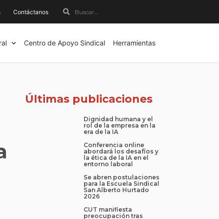
Buscar
Buscar
s
Contáctanos
ral
Centro de Apoyo Sindical
Herramientas
Últimas publicaciones
Dignidad humana y el
rol de la empresa en la
era de la IA
a
Conferencia online
abordará los desafíos y
la ética de la IA en el
entorno laboral
Se abren postulaciones
para la Escuela Sindical
San Alberto Hurtado
2026
CUT manifiesta
preocupación tras