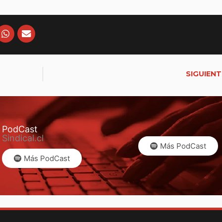
SIGUIENT
PodCast
Sindical.cl
Más PodCast
Más PodCast