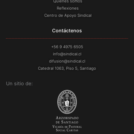
Quiénes somos
k
a
-
m
Reflexiones
f
Centro de Apoyo Sindical
Contáctenos
+56 9 4975 6505
info@sindical.cl
difusion@sindical.cl
Catedral 1063, Piso 5, Santiago
Un sitio de: