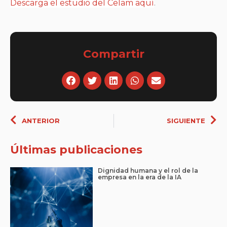
Descarga el estudio del Celam aquí
.
Compartir
Ant
Si
ANTERIOR
SIGUIENTE
Últimas publicaciones
Dignidad humana y el rol de la
empresa en la era de la IA